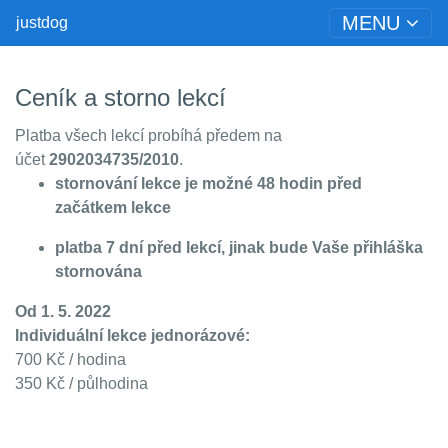
MENU
justdog
Ceník a storno lekcí
Platba všech lekcí probíhá předem na
účet
2902034735/2010
.
stornování lekce je možné 48 hodin před
začátkem lekce
platba 7 dní před lekcí, jinak bude Vaše přihláška
stornována
Od 1. 5. 2022
Individuální lekce jednorázové:
700 Kč / hodina
350 Kč / půlhodina